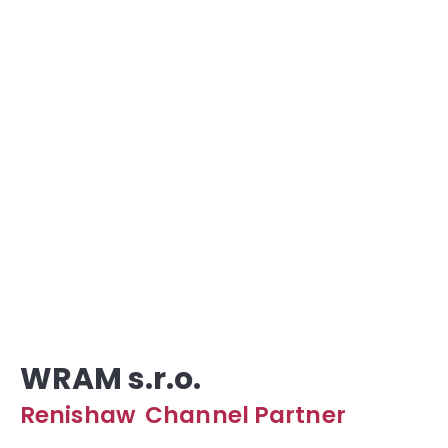
WRAM s.r.o.
R
e
n
i
s
h
a
w
C
h
a
n
n
e
l
P
a
r
t
n
e
r