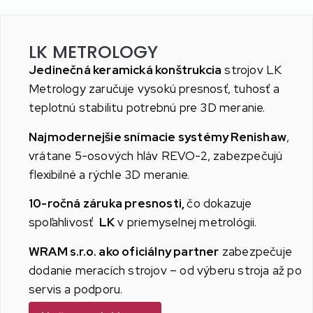
LK METROLOGY
Jedinečná keramická konštrukcia
strojov LK
Metrology zaručuje vysokú presnosť, tuhosť a
teplotnú stabilitu potrebnú pre 3D meranie.
Najmodernejšie snímacie systémy Renishaw
,
vrátane 5-osových hláv REVO-2, zabezpečujú
flexibilné a rýchle 3D meranie.
10-ročná záruka presnosti,
čo dokazuje
spoľahlivosť
LK
v priemyselnej metrológii.
WRAM s.r.o. ako oficiálny partner
zabezpečuje
dodanie meracích strojov – od výberu stroja až po
servis a podporu.