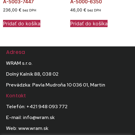
A-5003-7447
A-5000-6350
236,00
€
46,00
€
bez DPH
bez DPH
Pridať do košíka
Pridať do košíka
Adresa
WRAM s.r.o.
Dolný Kalník 88, 038 02
Prevádzka: Pavla Mudroňa 10 036 01, Martin
Kontakt
Telefón: +421 948 093 772
E-mail: info@wram.sk
Web: www.wram.sk