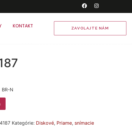
Y
KONTAKT
ZAVOLAJTE NÁM
187
 BR-N
a
4187
Kategórie:
Diskové
,
Priame
,
snímacie