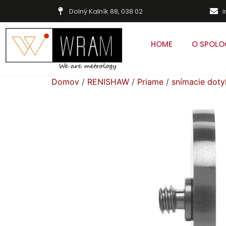
Dolný Kalník 88, 038 02
HOME
O SPOLO
Domov
/
RENISHAW
/
Priame
/
snímacie dot