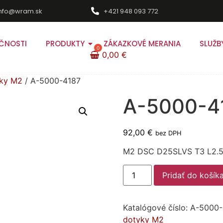
info@wram.sk
+421 948 093 772
ČNOSTI
PRODUKTY
ZÁKAZKOVÉ MERANIA
SLUŽB
0,00
€
yky M2
/ A-5000-4187
A-5000-4
92,00
€
bez DPH
M2 DSC D25SLVS T3 L2.5
Pridať do košík
Katalógové číslo:
A-5000-
dotyky M2