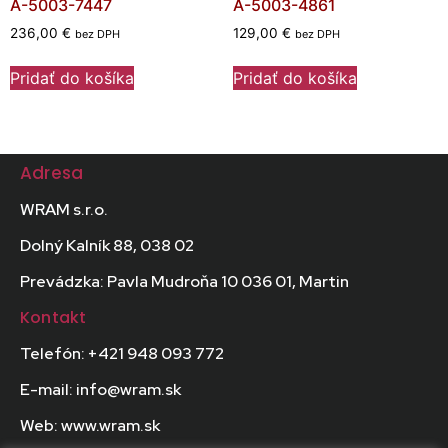
A-5003-7447
A-5003-4861
236,00
€
129,00
€
bez DPH
bez DPH
Pridať do košíka
Pridať do košíka
Adresa
WRAM s.r.o.
Dolný Kalník 88, 038 02
Prevádzka: Pavla Mudroňa 10 036 01, Martin
Kontakt
Telefón: +421 948 093 772
E-mail: info@wram.sk
Web: www.wram.sk