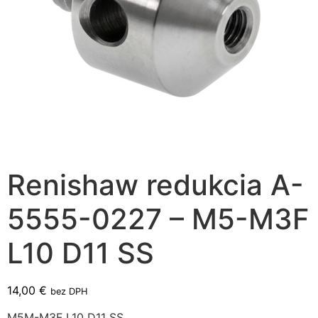
Renishaw redukcia A-
5555-0227 – M5-M3F
L10 D11 SS
14,00
€
bez DPH
M5M-M3F L10 D11 SS