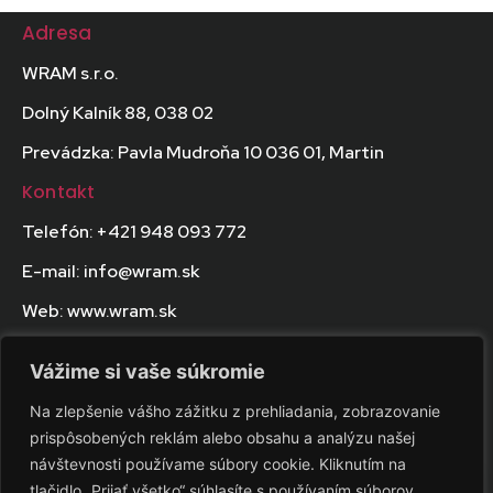
Adresa
WRAM s.r.o.
Dolný Kalník 88, 038 02
Prevádzka: Pavla Mudroňa 10 036 01, Martin
Kontakt
Telefón: +421 948 093 772
E-mail: info@wram.sk
Web: www.wram.sk
Právne údaje
Vážime si vaše súkromie
IČO: 51939762
Na zlepšenie vášho zážitku z prehliadania, zobrazovanie
DIČ: 2120838335
prispôsobených reklám alebo obsahu a analýzu našej
návštevnosti používame súbory cookie. Kliknutím na
IČ DPH: SK2120838335
tlačidlo „Prijať všetko“ súhlasíte s používaním súborov