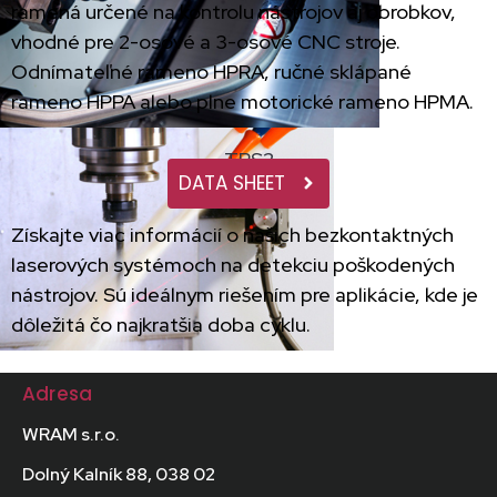
ramená určené na kontrolu nástrojov aj obrobkov,
vhodné pre 2-osové a 3-osové CNC stroje.
Odnímateľné rameno HPRA, ručné sklápané
rameno HPPA alebo plne motorické rameno HPMA.
TRS2
DATA SHEET
Získajte viac informácií o našich bezkontaktných
laserových systémoch na detekciu poškodených
nástrojov. Sú ideálnym riešením pre aplikácie, kde je
dôležitá čo najkratšia doba cyklu.
Adresa
WRAM s.r.o.
Dolný Kalník 88, 038 02