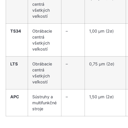
centrá
všetkých
veľkostí
TS34
Obrábacie
–
1,00 µm (2σ)
centrá
všetkých
veľkostí
LTS
Obrábacie
–
0,75 µm (2σ)
centrá
všetkých
veľkostí
APC
Sústruhy a
–
1,50 µm (2σ)
multifunkčné
stroje