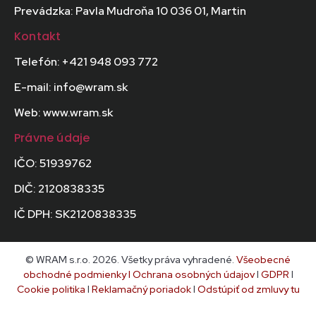
Prevádzka: Pavla Mudroňa 10 036 01, Martin
Kontakt
Telefón: +421 948 093 772
E-mail: info@wram.sk
Web: www.wram.sk
Právne údaje
IČO: 51939762
DIČ: 2120838335
IČ DPH: SK2120838335
© WRAM s.r.o. 2026. Všetky práva vyhradené.
Všeobecné
obchodné podmienky
I
Ochrana osobných údajov
I
GDPR
I
Cookie politika
I
Reklamačný poriadok
I
Odstúpiť od zmluvy tu