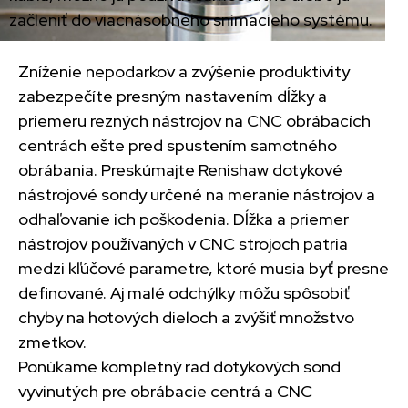
začleniť do viacnásobného snímacieho systému.
Zníženie nepodarkov a zvýšenie produktivity
zabezpečíte presným nastavením dĺžky a
priemeru rezných nástrojov na CNC obrábacích
centrách ešte pred spustením samotného
obrábania. Preskúmajte Renishaw dotykové
nástrojové sondy určené na meranie nástrojov a
odhaľovanie ich poškodenia. Dĺžka a priemer
nástrojov používaných v CNC strojoch patria
medzi kľúčové parametre, ktoré musia byť presne
definované. Aj malé odchýlky môžu spôsobiť
chyby na hotových dieloch a zvýšiť množstvo
zmetkov.
Ponúkame kompletný rad dotykových sond
vyvinutých pre obrábacie centrá a CNC