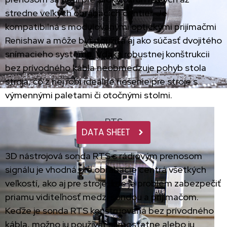
stredne veľkých obrábacích centier. Je
kompatibilná s modulovanými optickými prijímačmi
Renishaw a môže byť použitá aj ako súčasť dvojitého
snímacieho systému. Vďaka robustnej konštrukcii
bez prívodného kábla neobmedzuje pohyb stola
stroja, čo z nej robí ideálne riešenie pre stroje s
výmennými paletami či otočnými stolmi.
RTS
DATA SHEET
3D nástrojová sonda RTS s rádiovým prenosom
signálu je vhodná pre obrábacie centrá všetkých
veľkostí, ako aj pre stroje, kde je problém zabezpečiť
priamu viditeľnosť medzi sondou a prijímačom.
Keďže je sonda RTS konštruovaná bez prívodného
kábla, možno ju používať samostatne alebo ju