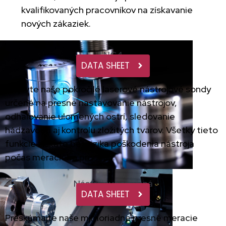
kvalifikovaných pracovníkov na získavanie
nových zákaziek.
NC4
DATA SHEET
Objavte naše pokročilé laserové nástrojové sondy
určené na presné nastavovanie nástrojov,
odhaľovanie ulomených ostrí, sledovanie
hádzavosti aj kontrolu zložitých tvarov. Všetky tieto
funkcie získate bez rizika poškodenia nástroja
počas meracieho procesu.
Nástrojové ramená
DATA SHEET
Preskúmajte naše mimoriadne presné meracie