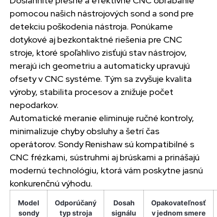
Dosiahnite presné a efektívne CNC obrábanie
pomocou našich nástrojových sond a sond pre
detekciu poškodenia nástroja. Ponúkame
dotykové aj bezkontaktné riešenia pre CNC
stroje, ktoré spoľahlivo zisťujú stav nástrojov,
merajú ich geometriu a automaticky upravujú
ofsety v CNC systéme. Tým sa zvyšuje kvalita
výroby, stabilita procesov a znižuje počet
nepodarkov.
Automatické meranie eliminuje ručné kontroly,
minimalizuje chyby obsluhy a šetrí čas
operátorov. Sondy Renishaw sú kompatibilné s
CNC frézkami, sústruhmi aj brúskami a prinášajú
modernú technológiu, ktorá vám poskytne jasnú
konkurenčnú výhodu.
Model
Odporúčaný
Dosah
Opakovateľnosť
sondy
typ stroja
signálu
v jednom smere