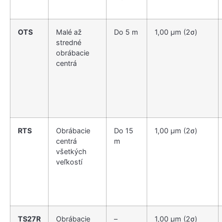
OTS
Malé až
Do 5 m
1,00 µm (2σ)
stredné
obrábacie
centrá
RTS
Obrábacie
Do 15
1,00 µm (2σ)
centrá
m
všetkých
veľkostí
TS27R
Obrábacie
–
1,00 µm (2σ)