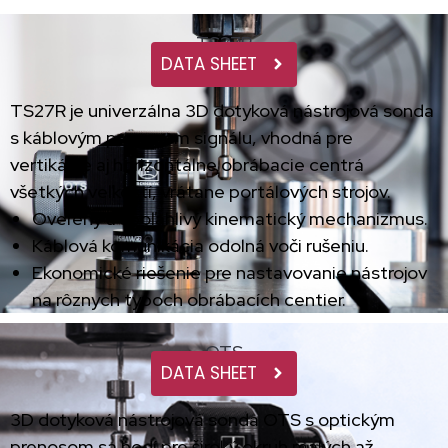
TS27R
DATA SHEET
TS27R je univerzálna 3D dotyková nástrojová sonda
s káblovým prenosom signálu, vhodná pre
vertikálne aj horizontálne obrábacie centrá
všetkých veľkostí, vrátane portálových strojov.
Overený a spoľahlivý kinematický mechanizmus.
Káblová komunikácia odolná voči rušeniu.
Ekonomické riešenie pre nastavovanie nástrojov
na rôznych typoch obrábacích centier.
OTS
DATA SHEET
3D dotyková nástrojová sonda OTS s optickým
prenosom sa hodí pre široký okruh malých až