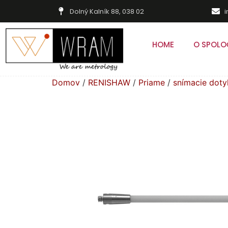
Dolný Kalník 88, 038 02
HOME
O SPOLO
Domov
/
RENISHAW
/
Priame
/
snímacie dot