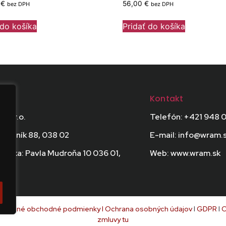
0
€
56,00
€
bez DPH
bez DPH
 do košíka
Pridať do košíka
esa
Kontakt
 s.r.o.
Telefón: +421 948 
ý Kalník 88, 038 02
E-mail: info@wram.
ádzka: Pavla Mudroňa 10 036 01,
Web: www.wram.sk
in
obecné obchodné podmienky
I
Ochrana osobných údajov
I
GDPR
I
C
zmluvy tu