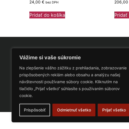
24,00
€
206,0
bez DPH
Pridať do košíka
Pridať
Adr
Vážime si vaše súkromie
WRAM
Na zlepšenie vášho zážitku z prehliadania, zobrazovanie
prispôsobených reklám alebo obsahu a analýzu našej
Doln
návštevnosti používame súbory cookie. Kliknutím na
Prev
tlačidlo „Prijať všetko“ súhlasíte s používaním súborov
Mart
cookie.
Prispôsobiť
Odmietnuť všetko
Prijať všetko
© WRAM s.r.o. 2026. Všetky práva vyhradené.
Vše