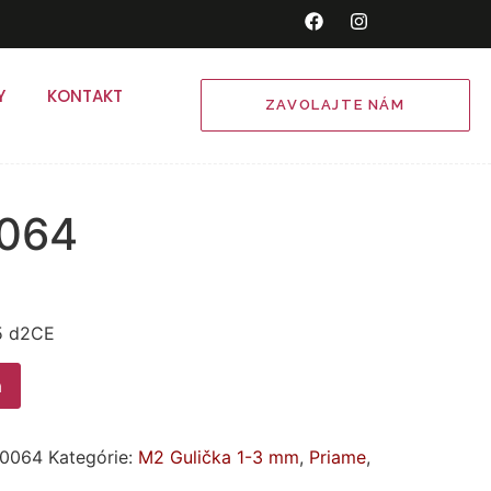
Y
KONTAKT
ZAVOLAJTE NÁM
064
5 d2CE
a
-0064
Kategórie:
M2 Gulička 1-3 mm
,
Priame
,