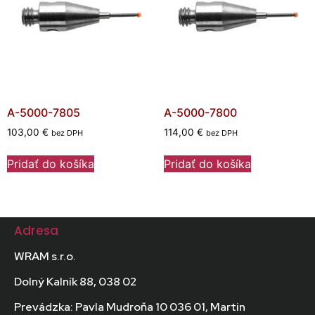
A-5000-7805
A-5000-7800
103,00
€
114,00
€
bez DPH
bez DPH
Pridať do košíka
Pridať do košíka
Adresa
WRAM s.r.o.
Dolný Kalník 88, 038 02
Prevádzka: Pavla Mudroňa 10 036 01, Martin